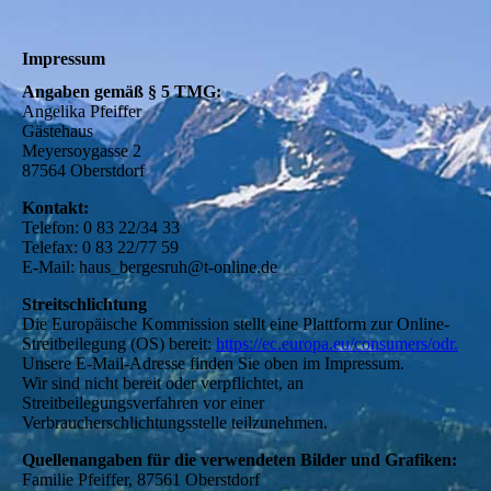
Impressum
Angaben gemäß § 5 TMG:
Angelika Pfeiffer
Gästehaus
Meyersoygasse 2
87564 Oberstdorf
Kontakt:
Telefon: 0 83 22/34 33
Telefax: 0 83 22/77 59
E-Mail: haus_bergesruh@t-online.de
Streitschlichtung
Die Europäische Kommission stellt eine Plattform zur Online-
Streitbeilegung (OS) bereit:
https://ec.europa.eu/consumers/odr.
Unsere E-Mail-Adresse finden Sie oben im Impressum.
Wir sind nicht bereit oder verpflichtet, an
Streitbeilegungsverfahren vor einer
Verbraucherschlichtungsstelle teilzunehmen.
Quellenangaben für die verwendeten Bilder und Grafiken:
Familie Pfeiffer, 87561 Oberstdorf