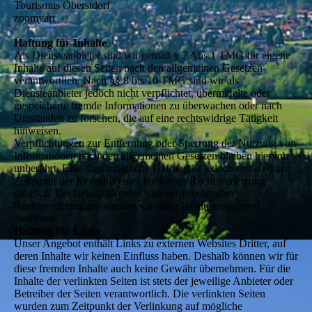
Tourismus Oberstdorf
zoomyart
Haftung für Inhalte
Als Diensteanbieter sind wir gemäß § 7 Abs.1 TMG für eigene
Inhalte auf diesen Seiten nach den allgemeinen Gesetzen
verantwortlich. Nach §§ 8 bis 10 TMG sind wir als
Diensteanbieter jedoch nicht verpflichtet, übermittelte oder
gespeicherte fremde Informationen zu überwachen oder nach
Umständen zu forschen, die auf eine rechtswidrige Tätigkeit
hinweisen.
Verpflichtungen zur Entfernung oder Sperrung der Nutzung von
Informationen nach den allgemeinen Gesetzen bleiben hiervon
unberührt. Eine diesbezügliche Haftung ist jedoch erst ab dem
Zeitpunkt der Kenntnis einer konkreten Rechtsverletzung
möglich. Bei Bekanntwerden von entsprechenden
Rechtsverletzungen werden wir diese Inhalte umgehend
entfernen.
Haftung für Links
Unser Angebot enthält Links zu externen Websites Dritter, auf
deren Inhalte wir keinen Einfluss haben. Deshalb können wir für
diese fremden Inhalte auch keine Gewähr übernehmen. Für die
Inhalte der verlinkten Seiten ist stets der jeweilige Anbieter oder
Betreiber der Seiten verantwortlich. Die verlinkten Seiten
wurden zum Zeitpunkt der Verlinkung auf mögliche